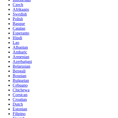
Czech
Afrikaans
Swedish
Polish
Basque
Catalan
Esperanto
Hindi
Lao
Albanian
Amharic
Armenian
Azerbaijani
Belarusian
Bengali
Bosnian
Bulgarian
Cebuano
Chichewa
Corsican
Croatian
Dutch
Estonian
Filipino