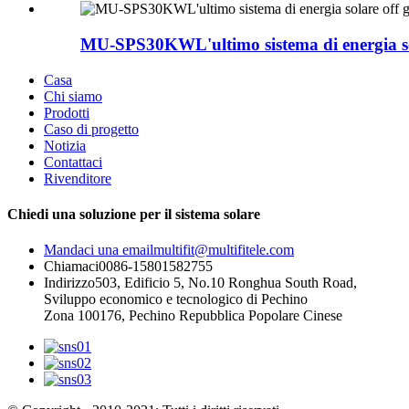
MU-SPS30KWL'ultimo sistema di energia sola
Casa
Chi siamo
Prodotti
Caso di progetto
Notizia
Contattaci
Rivenditore
Chiedi una soluzione per il sistema solare
Mandaci una email
multifit@multifitele.com
Chiamaci
0086-15801582755
Indirizzo
503, Edificio 5, No.10 Ronghua South Road,
Sviluppo economico e tecnologico di Pechino
Zona 100176, Pechino Repubblica Popolare Cinese