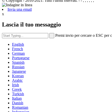
© Copyright - 2010-2021: Tutti i diritti riservati.
- - , , , , , ,
Invia una email
x
Lascia il tuo messaggio
Premi invio per cercare o ESC per 
English
French
German
Portuguese
Spanish
Russian
Japanese
Korean
Arabic
Irish
Greek
Turkish
Italian
Danish
Romanian
Indonesian